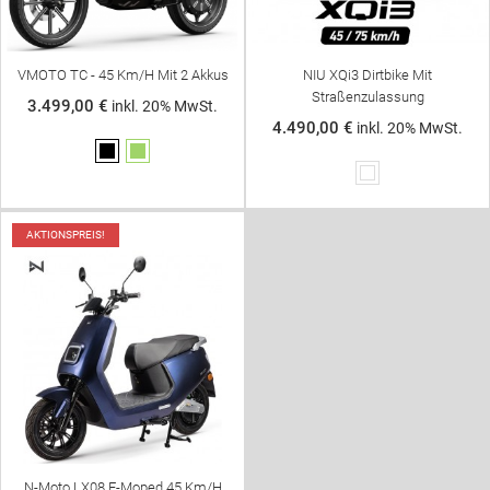
VMOTO TC - 45 Km/h Mit 2 Akkus
NIU XQi3 Dirtbike Mit
Straßenzulassung
3.499,00 €
inkl. 20% MwSt.
4.490,00 €
inkl. 20% MwSt.
Schwarz
Grün
Weiß
AKTIONSPREIS!
N-Moto LX08 E-Moped 45 Km/h