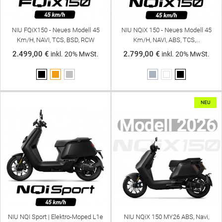
NIU FQiX150 - Neues Modell 45
NIU NQiX 150 - Neues Modell 45
Km/h, NAVI, TCS, BSD, RCW
Km/h, NAVI, ABS, TCS,...
2.499,00 €
2.799,00 €
inkl. 20% MwSt.
inkl. 20% MwSt.
Schwarz
Orange
Silber
Grau
Weiß
Schwarz
NEU
NIU NQI Sport | Elektro-Moped L1e
NIU NQiX 150 MY26 ABS, Navi,