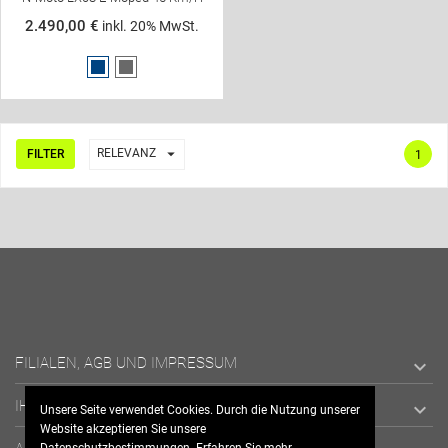
2.490,00 €
inkl. 20% MwSt.
Matt
Matt
Blau
Grau

RELEVANZ
FILTER
1
FILIALEN, AGB UND IMPRESSUM

IHR KONTO

Unsere Seite verwendet Cookies. Durch die Nutzung unserer
Website akzeptieren Sie unsere