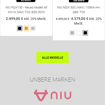
NIU FQiX150 - Neues Modell 45
NIU NQiX 500 | NAVI | 105km/h+,
Km/h, NAVI, TCS, BSD, RCW
ABS, TCS
2.499,00 €
4.379,00 €
inkl. 20% MwSt.
inkl. 20%
4.499,00 €
MwSt.
Schwarz
Orange
Silber
Grau
Weiß
Schwarz
ALLE MODELLE
-120,00 €
NEU
NEU
-120,00 €
UNSERE MARKEN