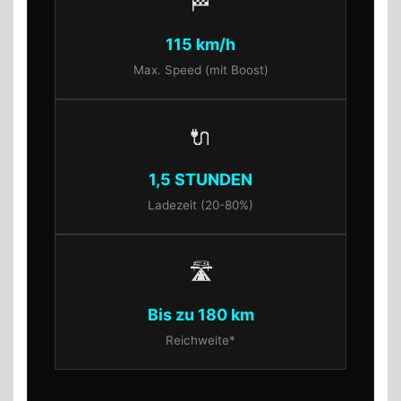
🏁
115 km/h
Max. Speed (mit Boost)
🔌
1,5 STUNDEN
Ladezeit (20-80%)
🛣️
Bis zu 180 km
Reichweite*