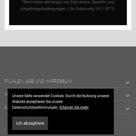
*Reichweite abhängig von Fahrweise, Gewicht und
Umgebungsbedingungen. L3e Zulassung (A1 / B111).
FILIALEN, AGB UND IMPRESSUM

IHR KONTO

Unsere Seite verwendet Cookies. Durch die Nutzung unserer
Website akzeptieren Sie unsere
ANSCHRIFT / KONTAKT

Datenschutzbestimmungen.
Erfahren Sie mehr
ich akzeptiere