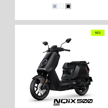
Grau
Weiß
Schwarz
NEU