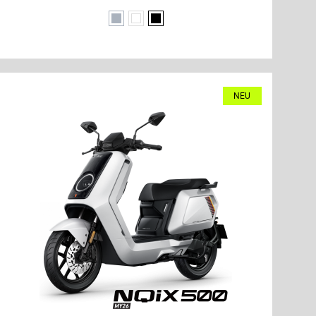
Grau
Weiß
Schwarz
NEU