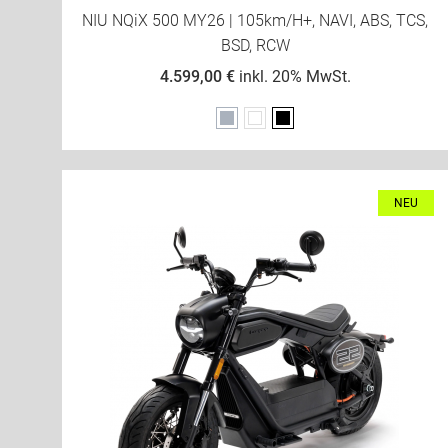
NIU NQiX 500 MY26 | 105km/h+, NAVI, ABS, TCS,
BSD, RCW
4.599,00 €
inkl. 20% MwSt.
Grau
Weiß
Schwarz
NEU