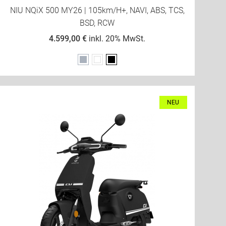
NIU NQiX 500 MY26 | 105km/h+, NAVI, ABS, TCS,
BSD, RCW
4.599,00 €
inkl. 20% MwSt.
Grau
Weiß
Schwarz
NEU