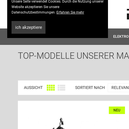
Unsere Seite verwendet Cookies. Durch die Nutzung unserer
Website akzeptieren Sie unsere
Datenschutzbestimmungen.
Erfahren Sie mehr
0664-534 49 94
ich akzeptiere
E-SCOOTER 25 KM/H MIT BLINKER
ELEKTRO
TOP-MODELLE UNSERER MARK


AUSSICHT
SORTIERT NACH
RELEVAN
NEU