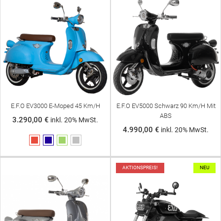
E.F.O EV3000 E-Moped 45 Km/h
E.F.O EV5000 Schwarz 90 Km/h Mit
ABS
3.290,00 €
inkl. 20% MwSt.
4.990,00 €
inkl. 20% MwSt.
Rot
Blau
Grün
Silber
AKTIONSPREIS!
NEU