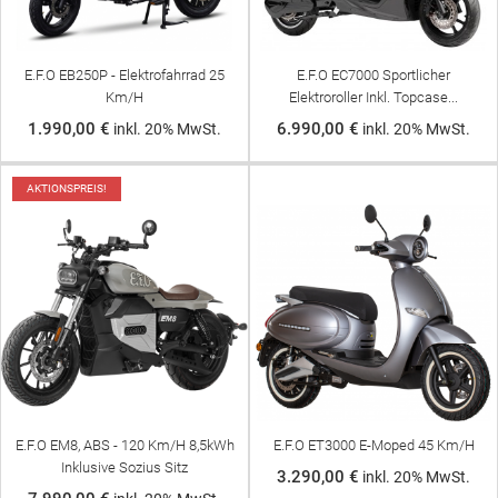
E.F.O EB250P - Elektrofahrrad 25
E.F.O EC7000 Sportlicher
Km/h
Elektroroller Inkl. Topcase...
1.990,00 €
6.990,00 €
inkl. 20% MwSt.
inkl. 20% MwSt.
AKTIONSPREIS!
E.F.O EM8, ABS - 120 Km/h 8,5kWh
E.F.O ET3000 E-Moped 45 Km/h
Inklusive Sozius Sitz
3.290,00 €
inkl. 20% MwSt.